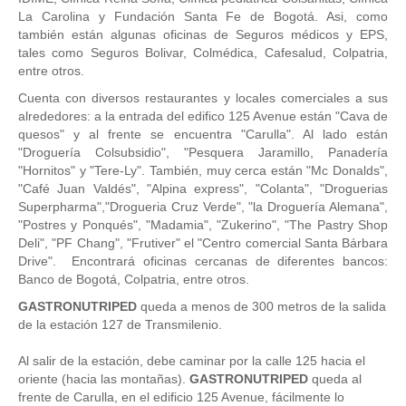
La Carolina y Fundación Santa Fe de Bogotá. Asi, como
también están algunas oficinas de Seguros médicos y EPS,
tales como Seguros Bolivar, Colmédica, Cafesalud, Colpatria,
entre otros.
Cuenta con diversos restaurantes y locales comerciales a sus
alrededores: a la entrada del edifico 125 Avenue están "Cava de
quesos" y al frente se encuentra "Carulla". Al lado están
"Droguería Colsubsidio", "Pesquera Jaramillo, Panadería
"Hornitos" y "Tere-Ly". También, muy cerca están "Mc Donalds",
"Café Juan Valdés", "Alpina express", "Colanta", "Droguerias
Superpharma","Drogueria Cruz Verde", "la Droguería Alemana",
"Postres y Ponqués", "Madamia", "Zukerino", "The Pastry Shop
Deli", "PF Chang", "Frutiver" el "Centro comercial Santa Bárbara
Drive". Encontrará oficinas cercanas de diferentes bancos:
Banco de Bogotá, Colpatria, entre otros.
GASTRONUTRIPED
queda a menos de 300 metros de la salida
de la estación 127 de Transmilenio.
Al salir de la estación, debe caminar por la calle 125 hacia el
oriente (hacia las montañas).
GASTRONUTRIPED
queda al
frente de Carulla, en el edificio 125 Avenue, fácilmente lo